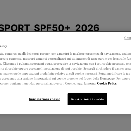
Cont
vacy
e, compresi quelli dei nostri partner, per garantirti la migliore esperienza di navigazione, analizza
 previo consenso, mostrarti annunci personalizzati sui siti internet di terze parti e per fornirti le fun
a. Cliccando i pulsanti sottostanti potrai proseguire la navigazione con i soli cookie necessari, sel
rie di cookie oppure accettare l’installazione di tutti i cookie. Se scegli di chiudere il banner senz
o mantenute le impostazioni predefinite relative ai soli cookie necessari. Potrai modificare le tue
accedendo alla sezione Impostazioni sui cookie presente nel footer della Homepage. Per sapere
 partner trattiamo i tuoi dati personali attraverso i Cookie, leggi la nostra
Cookie Policy.
Impostazioni cookie
Accetta tutti i cookie