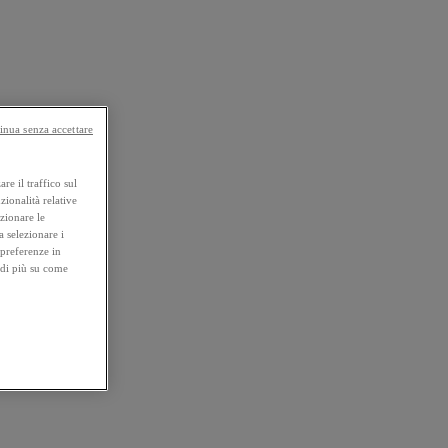
inua senza accettare
re il traffico sul
zionalità relative
ezionare le
a selezionare i
 preferenze in
 di più su come