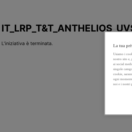
La tua pri
Usiamo i cooki
nostro sito e,
ai social medi
singole catego
cookie, sarann
ogni momento 
noi e i nostri